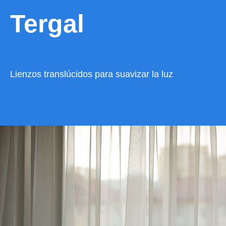
Tergal
Lienzos translúcidos para suavizar la luz
VER CATÁLOGO