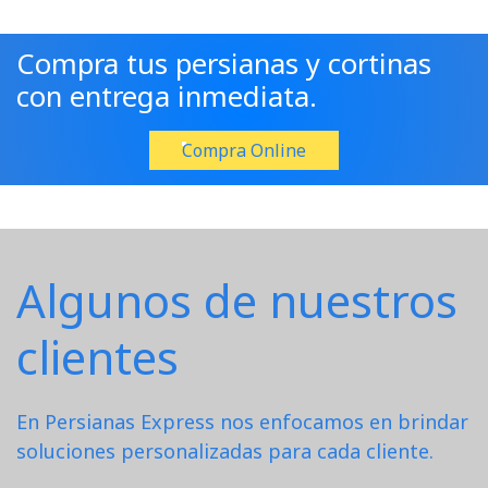
Compra tus persianas y cortinas
con entrega inmediata.
Compra Online
Algunos de nuestros
clientes
En Persianas Express nos enfocamos en brindar
soluciones personalizadas para cada cliente.