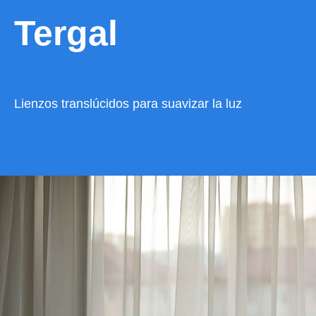
Tergal
Lienzos translúcidos para suavizar la luz
VER CATÁLOGO