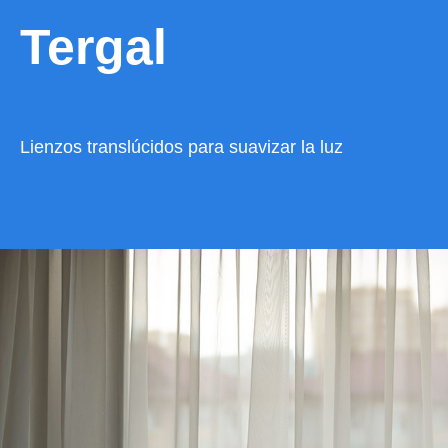
Tergal
Lienzos translúcidos para suavizar la luz
VER CATÁLOGO