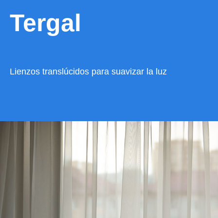
Tergal
Lienzos translúcidos para suavizar la luz
VER CATÁLOGO