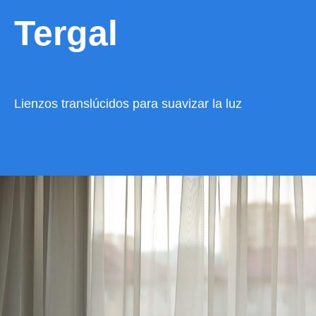
Tergal
Lienzos translúcidos para suavizar la luz
VER CATÁLOGO