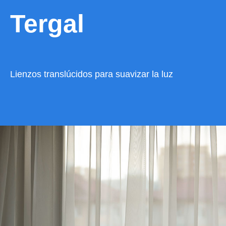
Tergal
Lienzos translúcidos para suavizar la luz
VER CATÁLOGO