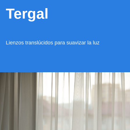
Tergal
Lienzos translúcidos para suavizar la luz
VER CATÁLOGO