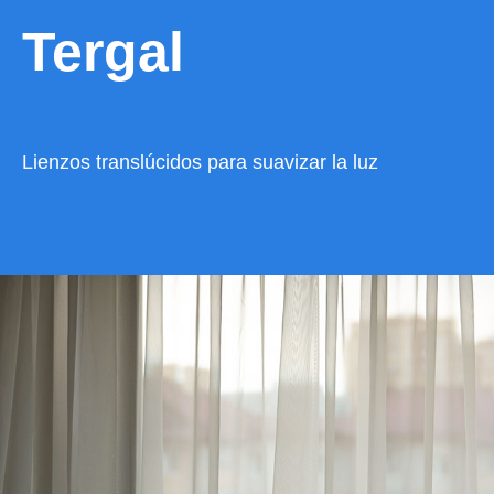
Tergal
Lienzos translúcidos para suavizar la luz
VER CATÁLOGO