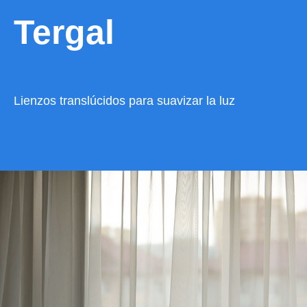
Tergal
Lienzos translúcidos para suavizar la luz
VER CATÁLOGO