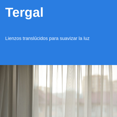
Tergal
Lienzos translúcidos para suavizar la luz
VER CATÁLOGO