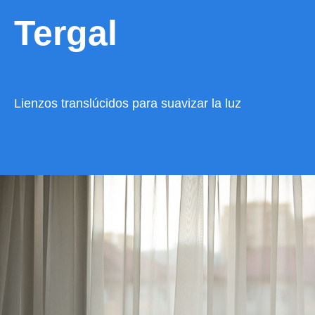
Tergal
Lienzos translúcidos para suavizar la luz
VER CATÁLOGO