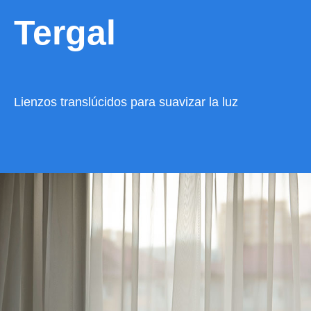
Tergal
Lienzos translúcidos para suavizar la luz
VER CATÁLOGO