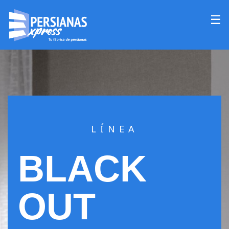
☰
LÍNEA
BLACK
OUT