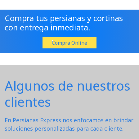
Compra tus persianas y cortinas
con entrega inmediata.
Compra Online
Algunos de nuestros
clientes
En Persianas Express nos enfocamos en brindar
soluciones personalizadas para cada cliente.