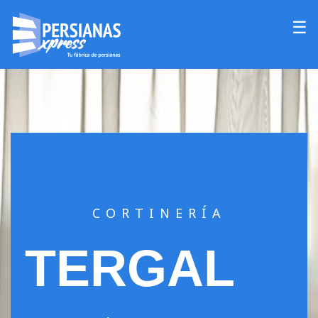
☰
CORTINERÍA
TERGAL